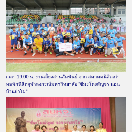
เวลา 19:00 น. งานเลี้ยงสานสัมพันธ์ จาก สมาคมนิสิตเก่า
หอพักนิสิตจุฬาลงกรณ์มหาวิทยาลัย “ซีมะโด่งสัญจร นอน
บ้านย่าโม”