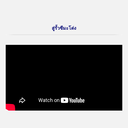
สู่รั้วซีมะโด่ง