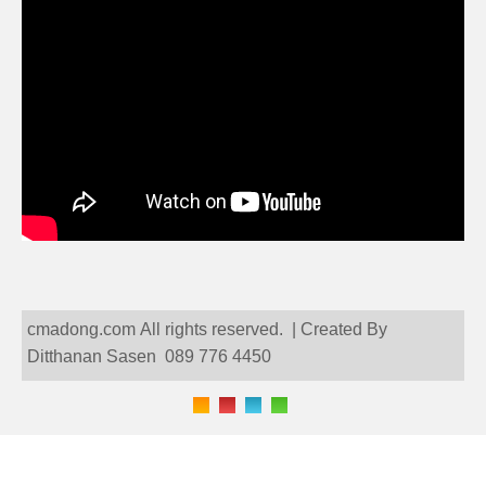
cmadong.com All rights reserved. | Created By
Ditthanan Sasen 089 776 4450