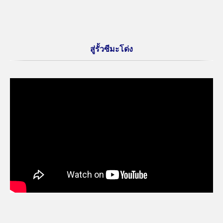
สู่รั้วซีมะโด่ง