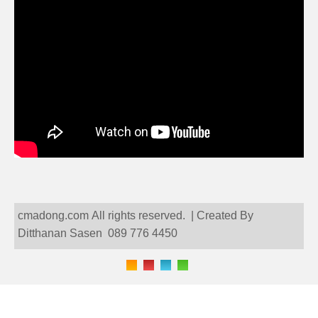
cmadong.com All rights reserved. | Created By
Ditthanan Sasen 089 776 4450