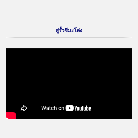
สู่รั้วซีมะโด่ง