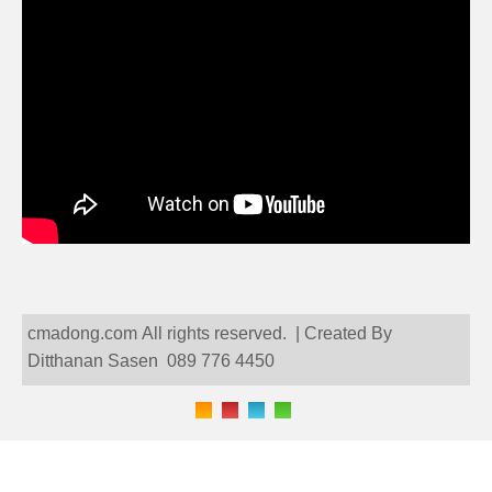
cmadong.com All rights reserved. | Created By
Ditthanan Sasen 089 776 4450