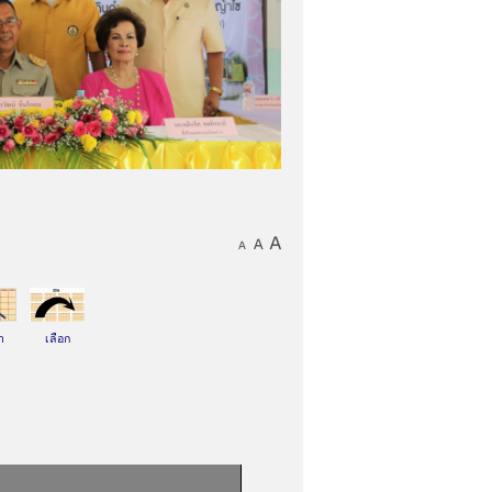
า
เลือก